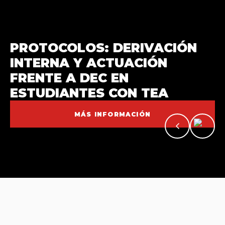
PROTOCOLOS: DERIVACIÓN
ACOMPAÑAMIENTO
INTERNA Y ACTUACIÓN
ACADÉMICO Y
FRENTE A DEC EN
CONOCE NUESTRA NUEVA
PSICOEDUCATIVO
ESTUDIANTES CON TEA
CUPOS PACE UCSC 2026
DIRECCIÓN
CONCURSO TUTOR/A PAR
MÁS INFORMACIÓN
MÁS INFORMACIÓN
MÁS INFORMACIÓN
INFORMACIÓN
INSCRIPCIÓN
DESTACAMOS